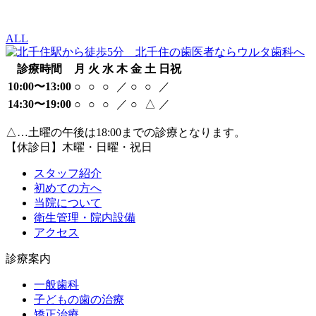
ALL
診療時間
月
火
水
木
金
土
日祝
10:00〜13:00
○
○
○
／
○
○
／
14:30〜19:00
○
○
○
／
○
△
／
△…土曜の午後は18:00までの診療となります。
【休診日】木曜・日曜・祝日
スタッフ紹介
初めての方へ
当院について
衛生管理・院内設備
アクセス
診療案内
一般歯科
子どもの歯の治療
矯正治療