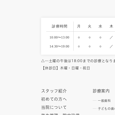
診療時間
月
火
水
木
10:00〜13:00
○
○
○
／
14:30〜19:00
○
○
○
／
△…土曜の午後は18:00までの診療となり
【休診日】木曜・日曜・祝日
スタッフ紹介
診療案内
初めての方へ
一般歯科
当院について
子どもの歯