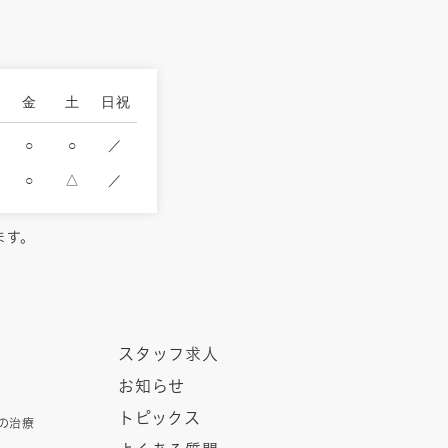
金
土
日祝
○
○
／
○
△
／
ます。
スタッフ求人
お知らせ
トピックス
の治療