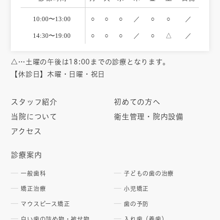
10:00〜13:00
○
○
○
／
○
○
／
14:30〜19:00
○
○
○
／
○
△
／
△…土曜の午後は18:00までの診療となります。
【休診日】木曜・日曜・祝日
スタッフ紹介
初めての方へ
当院について
衛生管理・院内設備
アクセス
診療案内
一般歯科
子どもの歯の治療
矯正治療
小児矯正
マウスピース矯正
歯の予防
白い歯の詰め物・被せ物
入れ歯（義歯）