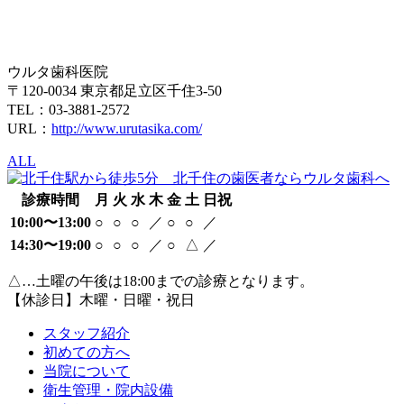
ウルタ歯科医院
〒120-0034 東京都足立区千住3-50
TEL：03-3881-2572
URL：
http://www.urutasika.com/
ALL
診療時間
月
火
水
木
金
土
日祝
10:00〜13:00
○
○
○
／
○
○
／
14:30〜19:00
○
○
○
／
○
△
／
△…土曜の午後は18:00までの診療となります。
【休診日】木曜・日曜・祝日
スタッフ紹介
初めての方へ
当院について
衛生管理・院内設備