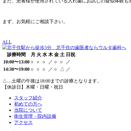
また、患者様が使用されている入れ歯にお試しの疑似体験も
まず、お気軽にご相談下さい。
ALL
診療時間
月
火
水
木
金
土
日祝
10:00〜13:00
○
○
○
／
○
○
／
14:30〜19:00
○
○
○
／
○
△
／
△…土曜の午後は18:00までの診療となります。
【休診日】木曜・日曜・祝日
スタッフ紹介
初めての方へ
当院について
衛生管理・院内設備
アクセス