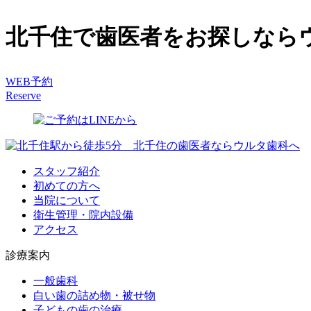
北千住で歯医者をお探しなら
WEB予約
Reserve
スタッフ紹介
初めての方へ
当院について
衛生管理・院内設備
アクセス
診療案内
一般歯科
白い歯の詰め物・被せ物
子どもの歯の治療