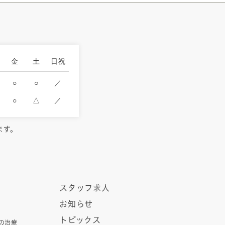
金
土
日祝
○
○
／
○
△
／
ます。
スタッフ求人
お知らせ
トピックス
の治療