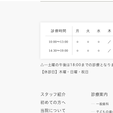
診療時間
月
火
水
木
10:00〜13:00
○
○
○
／
14:30〜19:00
○
○
○
／
△…土曜の午後は18:00までの診療となり
【休診日】木曜・日曜・祝日
スタッフ紹介
診療案内
初めての方へ
一般歯科
当院について
子どもの歯