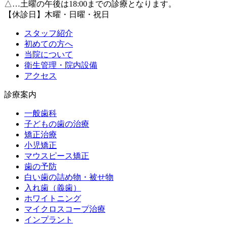
△…土曜の午後は18:00までの診療となります。
【休診日】木曜・日曜・祝日
スタッフ紹介
初めての方へ
当院について
衛生管理・院内設備
アクセス
診療案内
一般歯科
子どもの歯の治療
矯正治療
小児矯正
マウスピース矯正
歯の予防
白い歯の詰め物・被せ物
入れ歯（義歯）
ホワイトニング
マイクロスコープ治療
インプラント