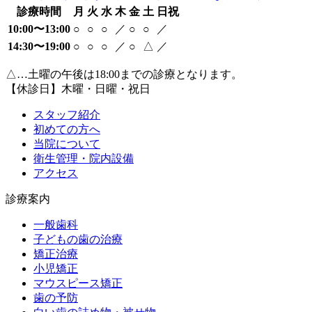
診療時間
月
火
水
木
金
土
日祝
10:00〜13:00
○
○
○
／
○
○
／
14:30〜19:00
○
○
○
／
○
△
／
△…土曜の午後は18:00までの診療となります。
【休診日】木曜・日曜・祝日
スタッフ紹介
初めての方へ
当院について
衛生管理・院内設備
アクセス
診療案内
一般歯科
子どもの歯の治療
矯正治療
小児矯正
マウスピース矯正
歯の予防